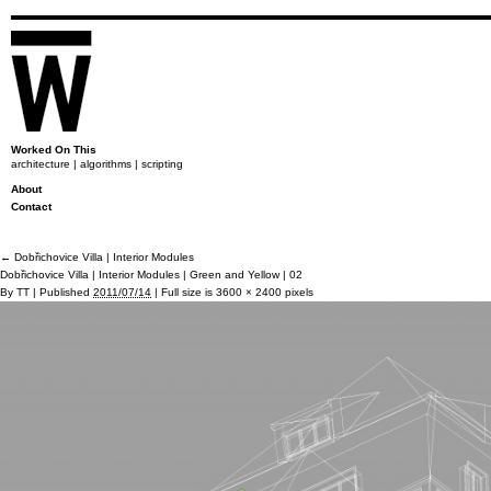
Worked On This
architecture | algorithms | scripting
About
Contact
←
Dobřichovice Villa | Interior Modules
Dobřichovice Villa | Interior Modules | Green and Yellow | 02
By
TT
|
Published
2011/07/14
|
Full size is
3600 × 2400
pixels