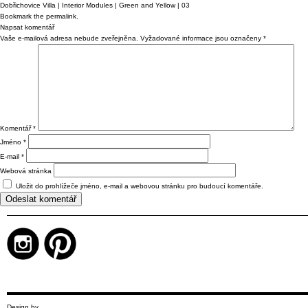
Dobřichovice Villa | Interior Modules | Green and Yellow | 03
Bookmark the
permalink
.
Napsat komentář
Vaše e-mailová adresa nebude zveřejněna.
Vyžadované informace jsou označeny
*
Komentář
*
Jméno
*
E-mail
*
Webová stránka
Uložit do prohlížeče jméno, e-mail a webovou stránku pro budoucí komentáře.
Design by