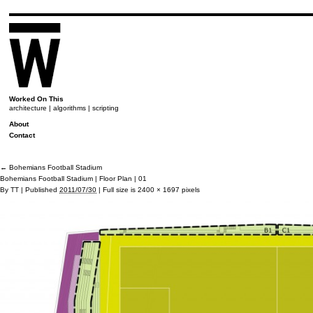
Worked On This
architecture | algorithms | scripting
About
Contact
←
Bohemians Football Stadium
Bohemians Football Stadium | Floor Plan | 01
By
TT
|
Published
2011/07/30
|
Full size is
2400 × 1697
pixels