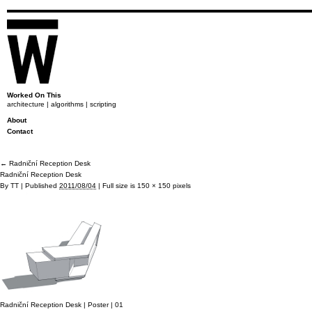
Worked On This
architecture | algorithms | scripting
About
Contact
←
Radniční Reception Desk
Radniční Reception Desk
By
TT
|
Published
2011/08/04
|
Full size is
150 × 150
pixels
Radniční Reception Desk | Poster | 01