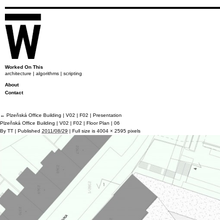
Worked On This
architecture | algorithms | scripting
About
Contact
←
Plzeňská Office Building | V02 | F02 | Presentation
Plzeňská Office Building | V02 | F02 | Floor Plan | 06
By
TT
|
Published
2011/08/29
|
Full size is
4004 × 2595
pixels