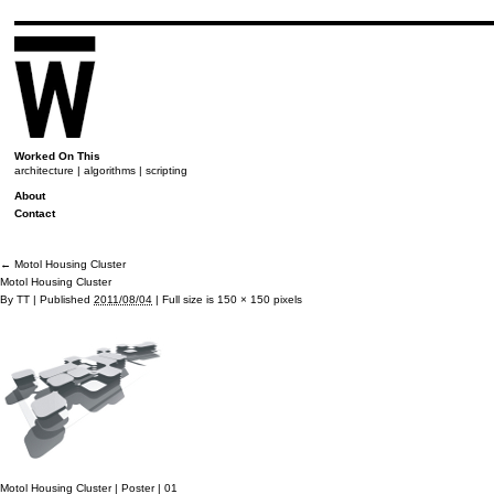
Worked On This
architecture | algorithms | scripting
About
Contact
←
Motol Housing Cluster
Motol Housing Cluster
By
TT
|
Published
2011/08/04
|
Full size is
150 × 150
pixels
Motol Housing Cluster | Poster | 01