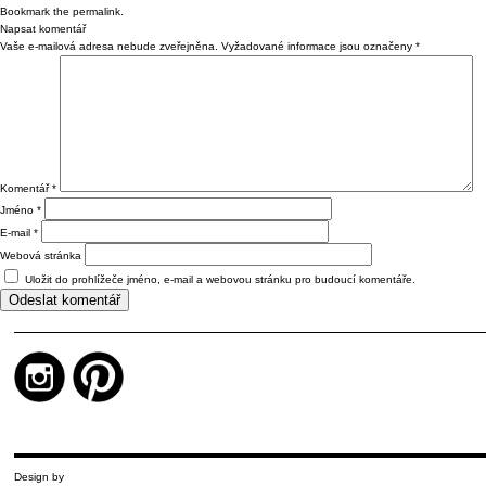
Bookmark the
permalink
.
Napsat komentář
Vaše e-mailová adresa nebude zveřejněna.
Vyžadované informace jsou označeny
*
Komentář
*
Jméno
*
E-mail
*
Webová stránka
Uložit do prohlížeče jméno, e-mail a webovou stránku pro budoucí komentáře.
Design by