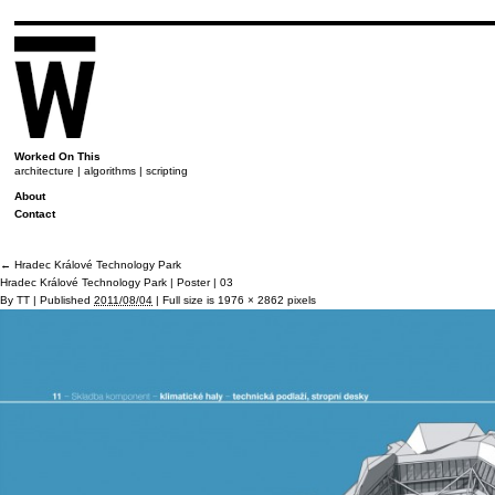
Worked On This
architecture | algorithms | scripting
About
Contact
←
Hradec Králové Technology Park
Hradec Králové Technology Park | Poster | 03
By
TT
|
Published
2011/08/04
|
Full size is
1976 × 2862
pixels